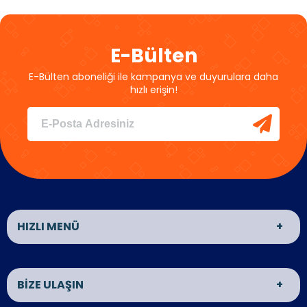
E-Bülten
E-Bülten aboneliği ile kampanya ve duyurulara daha
hızlı erişin!
HIZLI MENÜ
ANASAYFA
HAKKIMIZDA
BİZE ULAŞIN
EKİBİMİZ
ÜRÜNLER
HİZMETLERİMİZ
HABERLER