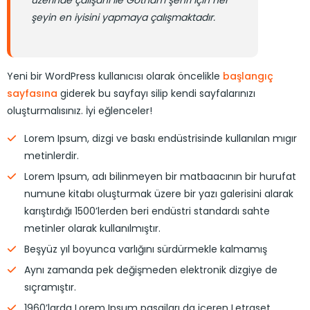
üzerinde çalışanı ile Gotham şehri için her
şeyin en iyisini yapmaya çalışmaktadır.
Yeni bir WordPress kullanıcısı olarak öncelikle
başlangıç
sayfasına
giderek bu sayfayı silip kendi sayfalarınızı
oluşturmalısınız. İyi eğlenceler!
Lorem Ipsum, dizgi ve baskı endüstrisinde kullanılan mıgır
metinlerdir.
Lorem Ipsum, adı bilinmeyen bir matbaacının bir hurufat
numune kitabı oluşturmak üzere bir yazı galerisini alarak
karıştırdığı 1500’lerden beri endüstri standardı sahte
metinler olarak kullanılmıştır.
Beşyüz yıl boyunca varlığını sürdürmekle kalmamış
Aynı zamanda pek değişmeden elektronik dizgiye de
sıçramıştır.
1960’larda Lorem Ipsum pasajları da içeren Letraset