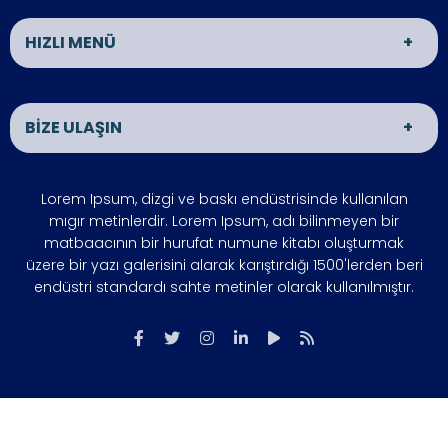
HIZLI MENÜ
ANASAYFA
HAKKIMIZDA
BİZE ULAŞIN
EKİBİMİZ
ÜRÜNLER
HİZMETLERİMİZ
HABERLER
BANKA HESAPLARIMIZ
ÇÖZÜM ORTAKLARIMIZ
ADRES
Lorem Ipsum, dizgi ve baskı endüstrisinde kullanılan
Lorem Ipsum, dizgi ve baskı endüstrisinde kullanılan mıgır
SIKÇA SORULAN SORULAR
BLOG
mıgır metinlerdir. Lorem Ipsum, adı bilinmeyen bir
metinlerdir. Seyhan / ADANA
matbaacının bir hurufat numune kitabı oluşturmak
üzere bir yazı galerisini alarak karıştırdığı 1500'lerden beri
endüstri standardı sahte metinler olarak kullanılmıştır.
ÇALIŞMA SAATLERİ
Hafta içi : 09:00 - 18:00
Hafta sonu : 10:00 - 15:00
İLETİŞİM
03220000000